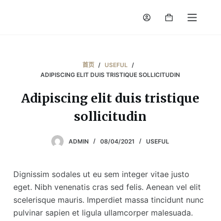
跳
Shopping
过
cart
内
容
首页
/
USEFUL
/
ADIPISCING ELIT DUIS TRISTIQUE SOLLICITUDIN
Adipiscing elit duis tristique
sollicitudin
ADMIN
08/04/2021
USEFUL
Dignissim sodales ut eu sem integer vitae justo
eget. Nibh venenatis cras sed felis. Aenean vel elit
scelerisque mauris. Imperdiet massa tincidunt nunc
pulvinar sapien et ligula ullamcorper malesuada.