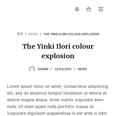
跳
Shopping
过
cart
内
容
首页
/
NEWS
/
THE YINKI ILORI COLOUR EXPLOSION
The Yinki Ilori colour
explosion
ADMIN
12/04/2021
NEWS
Lorem ipsum dolor sit amet, consectetur adipiscing
elit, sed do eiusmod tempor incididunt ut labore et
dolore magna aliqua. Amet mattis vulputate enim
nulla. Ut diam quam nulla porttitor massa id.
Vulputate dignissim suspendisse in est ante in nibh.