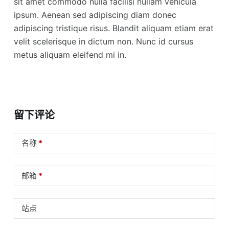
sit amet commodo nulla facilisi nullam vehicula
ipsum. Aenean sed adipiscing diam donec
adipiscing tristique risus. Blandit aliquam etiam erat
velit scelerisque in dictum non. Nunc id cursus
metus aliquam eleifend mi in.
留下评论
名称
*
邮箱
*
站点